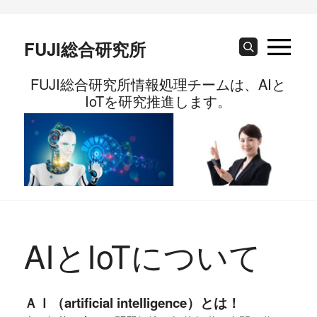
Skip
to
content
FUJI総合研究所
Search
FUJI総合研究所情報処理チームは、AIと
IoTを研究推進します。
AIとIoTについて
ＡＩ（artificial intelligence）とは！